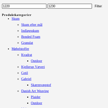
Mulighederne
Mindste
Højeste
Filter
kan
pris
pris
Produktkategorier
vælges
Skum
på
Skum efter mål
varesiden
Indlægsskum
Bonded Foam
Granulat
Møbelstoffer
Kvadrat
Outdoor
Kjellerup Væveri
Cotil
Gabriel
Skærmvægstof
Danish Art Weaving
Plaider
Outdoor