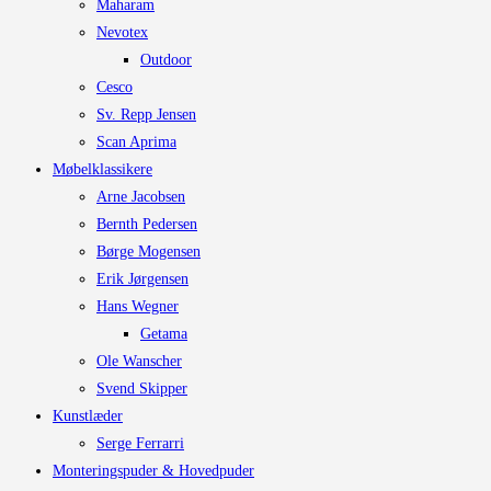
Maharam
Nevotex
Outdoor
Cesco
Sv. Repp Jensen
Scan Aprima
Møbelklassikere
Arne Jacobsen
Bernth Pedersen
Børge Mogensen
Erik Jørgensen
Hans Wegner
Getama
Ole Wanscher
Svend Skipper
Kunstlæder
Serge Ferrarri
Monteringspuder & Hovedpuder