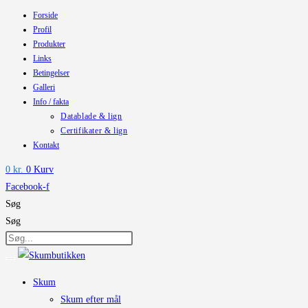
Forside
Skip
Profil
to
Produkter
content
Links
Betingelser
Galleri
Info / fakta
Datablade & lign
Certifikater & lign
Kontakt
0
kr.
0
Kurv
Facebook-f
Søg
Søg
Skum
Skum efter mål