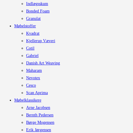
Indlægsskum
Bonded Foam
Granulat
Møbelstoffer
Kvadrat
Kjellerup Væveri
Cotil
Gabriel
Danish Art Weaving
Maharam
Nevotex
Cesco
Scan Aprima
Møbelklassikere
Arne Jacobsen
Bernth Pedersen
Børge Mogensen
Erik Jørgensen