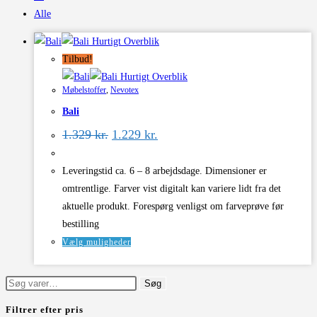
Alle
Hurtigt Overblik
Tilbud!
Hurtigt Overblik
Møbelstoffer
,
Nevotex
Bali
Den
Den
1.329
kr.
1.229
kr.
oprindelige
aktuelle
pris
pris
var:
er:
Leveringstid ca. 6 – 8 arbejdsdage. Dimensioner er
1.329 kr..
1.229 kr..
omtrentlige. Farver vist digitalt kan variere lidt fra det
aktuelle produkt. Forespørg venligst om farveprøve før
bestilling
Dette
Vælg muligheder
vare
har
Søg
Søg
flere
efter:
Filtrer efter pris
varianter.