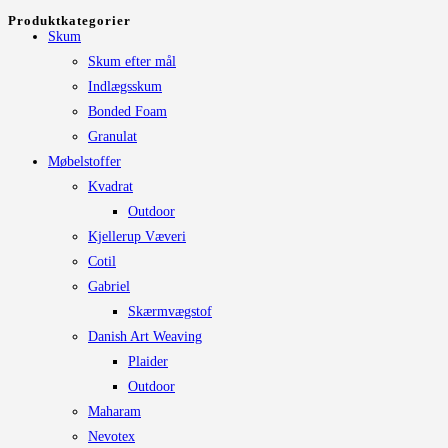
kan
pris
pris
Produktkategorier
vælges
Skum
på
Skum efter mål
varesiden
Indlægsskum
Bonded Foam
Granulat
Møbelstoffer
Kvadrat
Outdoor
Kjellerup Væveri
Cotil
Gabriel
Skærmvægstof
Danish Art Weaving
Plaider
Outdoor
Maharam
Nevotex