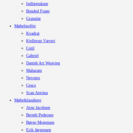
Indlægsskum
Bonded Foam
Granulat
Møbelstoffer
Kvadrat
Kjellerup Væveri
Cotil
Gabriel
Danish Art Weaving
Maharam
Nevotex
Cesco
Scan Aprima
Møbelklassikere
Arne Jacobsen
Bernth Pedersen
Børge Mogensen
Erik Jørgensen