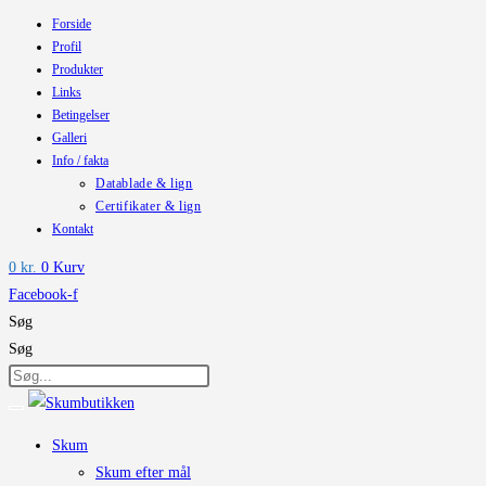
Forside
Skip
Profil
to
Produkter
content
Links
Betingelser
Galleri
Info / fakta
Datablade & lign
Certifikater & lign
Kontakt
0
kr.
0
Kurv
Facebook-f
Søg
Søg
Skum
Skum efter mål