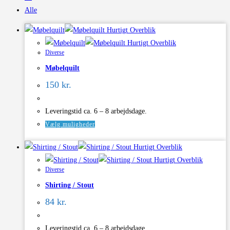
Alle
Hurtigt Overblik
Hurtigt Overblik
Diverse
Møbelquilt
150
kr.
Leveringstid ca. 6 – 8 arbejdsdage.
Dette
Vælg muligheder
vare
Hurtigt Overblik
har
Hurtigt Overblik
flere
Diverse
varianter.
Shirting / Stout
Mulighederne
kan
84
kr.
vælges
på
Leveringstid ca. 6 – 8 arbejdsdage