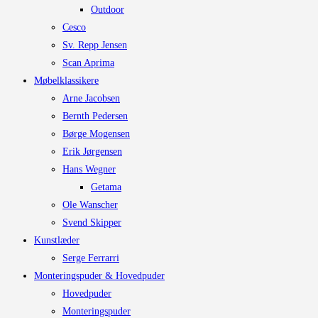
Outdoor
Cesco
Sv. Repp Jensen
Scan Aprima
Møbelklassikere
Arne Jacobsen
Bernth Pedersen
Børge Mogensen
Erik Jørgensen
Hans Wegner
Getama
Ole Wanscher
Svend Skipper
Kunstlæder
Serge Ferrarri
Monteringspuder & Hovedpuder
Hovedpuder
Monteringspuder