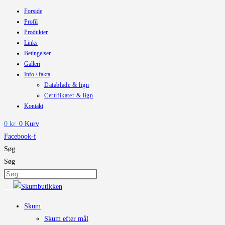
Forside
Skip
Profil
to
Produkter
content
Links
Betingelser
Galleri
Info / fakta
Datablade & lign
Certifikater & lign
Kontakt
0
kr.
0
Kurv
Facebook-f
Søg
Søg
Skum
Skum efter mål