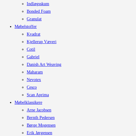
Indlægsskum
Bonded Foam
Granulat
Møbelstoffer
Kvadrat
Kjellerup Væveri
Cotil
Gabriel
Danish Art Weaving
Maharam
Nevotex
Cesco
Scan Aprima
Møbelklassikere
Arne Jacobsen
Bernth Pedersen
Børge Mogensen
Erik Jørgensen