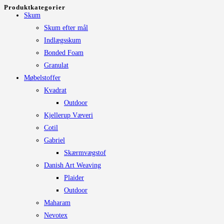
efter:
Produktkategorier
Skum
Skum efter mål
Indlægsskum
Bonded Foam
Granulat
Møbelstoffer
Kvadrat
Outdoor
Kjellerup Væveri
Cotil
Gabriel
Skærmvægstof
Danish Art Weaving
Plaider
Outdoor
Maharam
Nevotex