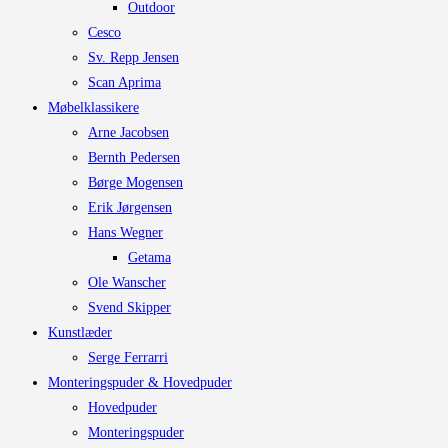
Outdoor
Cesco
Sv. Repp Jensen
Scan Aprima
Møbelklassikere
Arne Jacobsen
Bernth Pedersen
Børge Mogensen
Erik Jørgensen
Hans Wegner
Getama
Ole Wanscher
Svend Skipper
Kunstlæder
Serge Ferrarri
Monteringspuder & Hovedpuder
Hovedpuder
Monteringspuder