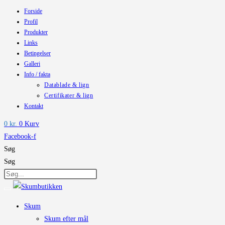
Forside
Skip
Profil
to
Produkter
content
Links
Betingelser
Galleri
Info / fakta
Datablade & lign
Certifikater & lign
Kontakt
0
kr.
0
Kurv
Facebook-f
Søg
Søg
Skum
Skum efter mål