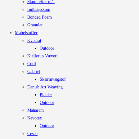
Skum efter mål
kan
Indlægsskum
vælges
Bonded Foam
på
Granulat
varesiden
Møbelstoffer
Kvadrat
Outdoor
Kjellerup Væveri
Cotil
Gabriel
Skærmvægstof
Danish Art Weaving
Plaider
Outdoor
Maharam
Nevotex
Outdoor
Cesco