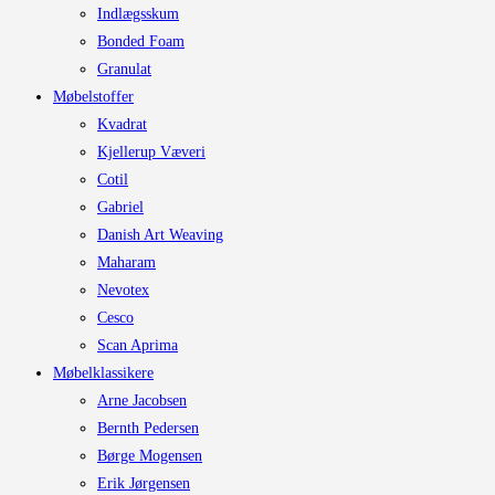
Indlægsskum
Bonded Foam
Granulat
Møbelstoffer
Kvadrat
Kjellerup Væveri
Cotil
Gabriel
Danish Art Weaving
Maharam
Nevotex
Cesco
Scan Aprima
Møbelklassikere
Arne Jacobsen
Bernth Pedersen
Børge Mogensen
Erik Jørgensen