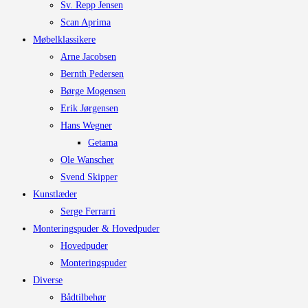
Sv. Repp Jensen
Scan Aprima
Møbelklassikere
Arne Jacobsen
Bernth Pedersen
Børge Mogensen
Erik Jørgensen
Hans Wegner
Getama
Ole Wanscher
Svend Skipper
Kunstlæder
Serge Ferrarri
Monteringspuder & Hovedpuder
Hovedpuder
Monteringspuder
Diverse
Bådtilbehør