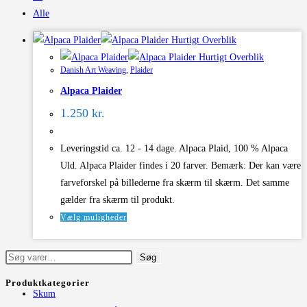
Alle
Hurtigt Overblik
Hurtigt Overblik
Danish Art Weaving
,
Plaider
Alpaca Plaider
1.250
kr.
Leveringstid ca. 12 - 14 dage. Alpaca Plaid, 100 % Alpaca
Uld. Alpaca Plaider findes i 20 farver. Bemærk: Der kan være
farveforskel på billederne fra skærm til skærm. Det samme
gælder fra skærm til produkt.
Dette
Vælg muligheder
vare
har
Søg
Søg
flere
efter:
Produktkategorier
varianter.
Skum
Mulighederne