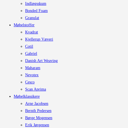
Indlægsskum
Bonded Foam
Granulat
Møbelstoffer
Kvadrat
Kjellerup Væveri
Cotil
Gabriel
Danish Art Weaving
Maharam
Nevotex
Cesco
Scan Aprima
Møbelklassikere
Arne Jacobsen
Bernth Pedersen
Børge Mogensen
Erik Jørgensen