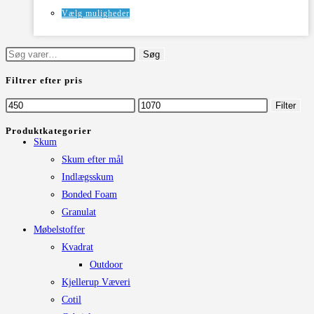
Dette
Vælg muligheder
vare
har
Søg
Søg
flere
efter:
Filtrer efter pris
varianter.
Mulighederne
Mindste
Højeste
Filter
kan
pris
pris
Produktkategorier
vælges
Skum
på
Skum efter mål
varesiden
Indlægsskum
Bonded Foam
Granulat
Møbelstoffer
Kvadrat
Outdoor
Kjellerup Væveri
Cotil