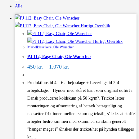
Alle
Hurtigt Overblik
Hurtigt Overblik
Møbelklassikere
,
Ole Wanscher
PJ 112, Easy Chair, Ole Wanscher
Prisinterval:
450
kr.
–
1.070
kr.
450 kr.
til
1.070 kr.
Produktionstid 4 – 6 arbejdsdage + Leveringstid 2-4
arbejdsdage. Hynder med skåret kant som original udført i
Dansk produceret koldskum på 50 kg/m³. Trickot letter
monteringen og afmontering af betræk betragteligt og
nedsætter friktionen mellem skum og tekstil, således at stoffet
arbejder bedre sammen med skummet, da skum generelt
”hænger meget i” Ønskes der trickot/net på hynden tillægges
kr.…