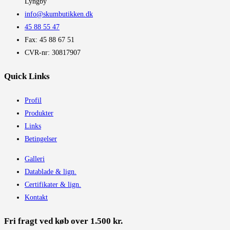
Lyngby
info@skumbutikken.dk
45 88 55 47
Fax: 45 88 67 51
CVR-nr: 30817907
Quick Links
Profil
Produkter
Links
Betingelser
Galleri
Datablade & lign.
Certifikater & lign.
Kontakt
Fri fragt ved køb over 1.500 kr.