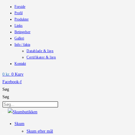
Forside
Skip
Profil
to
Produkter
content
Links
Betingelser
Galleri
Info / fakta
Datablade & lign
Certifikater & lign
Kontakt
0
kr.
0
Kurv
Facebook-f
Søg
Søg
Skum
Skum efter mål