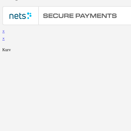
×
×
Kurv