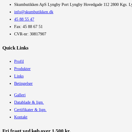
​Skumbutikken ApS Lyngby Port Lyngby Hovedgade 112 2800 Kgs. L
info@skumbutikken.dk
45 88 55 47
Fax: 45 88 67 51
CVR-nr: 30817907
Quick Links
Profil
Produkter
Links
Betingelser
Galleri
Datablade & lign.
Certifikater & lign.
Kontakt
Fri fragt ved køb over 1.500 kr.