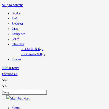
Skip to content
Forside
Profil
Produkter
Links
Betingelser
Galleri
Info / fakta
Datablade & lign
Certifikater & lign
Kontakt
0
kr.
0
Kurv
Facebook-f
Søg
Søg
Skum