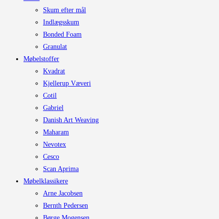
Skum efter mål
Indlægsskum
Bonded Foam
Granulat
Møbelstoffer
Kvadrat
Kjellerup Væveri
Cotil
Gabriel
Danish Art Weaving
Maharam
Nevotex
Cesco
Scan Aprima
Møbelklassikere
Arne Jacobsen
Bernth Pedersen
Børge Mogensen