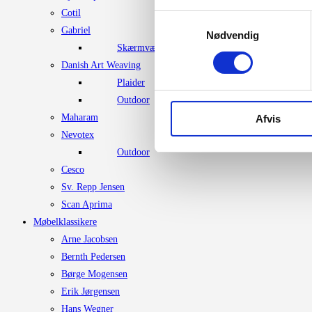
Cotil
Samtykkevalg
Gabriel
Nødvendig
Skærmvægstof
Danish Art Weaving
Plaider
Outdoor
Maharam
Afvis
Nevotex
Outdoor
Cesco
Sv. Repp Jensen
Scan Aprima
Møbelklassikere
Arne Jacobsen
Bernth Pedersen
Børge Mogensen
Erik Jørgensen
Hans Wegner