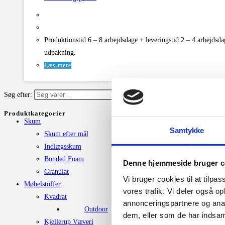
Produktionstid 6 – 8 arbejdsdage + leveringstid 2 – 4 arbejdsda
udpakning.
Læs mere
Søg efter:
Søg
Produktkategorier
Skum
Samtykke
Skum efter mål
Indlægsskum
Bonded Foam
Denne hjemmeside bruger c
Granulat
Vi bruger cookies til at tilpas
Møbelstoffer
vores trafik. Vi deler også 
Kvadrat
annonceringspartnere og anal
Outdoor
dem, eller som de har indsaml
Kjellerup Væveri