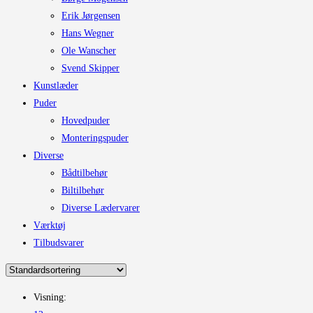
Erik Jørgensen
Hans Wegner
Ole Wanscher
Svend Skipper
Kunstlæder
Puder
Hovedpuder
Monteringspuder
Diverse
Bådtilbehør
Biltilbehør
Diverse Lædervarer
Værktøj
Tilbudsvarer
Visning: