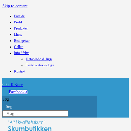
Skip to content
Forside
Profil
Produkter
Links
Betingelser
Galleri
Info / fakta
Datablade & lign
Certifikater & lign
Kontakt
0
kr.
0
Kurv
Facebook-f
Søg
Søg