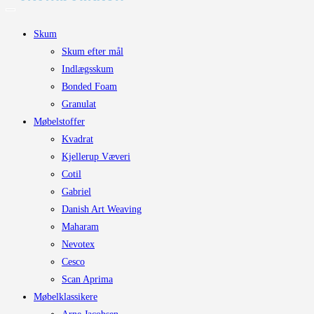
Skum
Skum efter mål
Indlægsskum
Bonded Foam
Granulat
Møbelstoffer
Kvadrat
Kjellerup Væveri
Cotil
Gabriel
Danish Art Weaving
Maharam
Nevotex
Cesco
Scan Aprima
Møbelklassikere