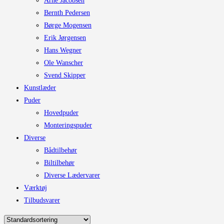
Arne Jacobsen
Bernth Pedersen
Børge Mogensen
Erik Jørgensen
Hans Wegner
Ole Wanscher
Svend Skipper
Kunstlæder
Puder
Hovedpuder
Monteringspuder
Diverse
Bådtilbehør
Biltilbehør
Diverse Lædervarer
Værktøj
Tilbudsvarer