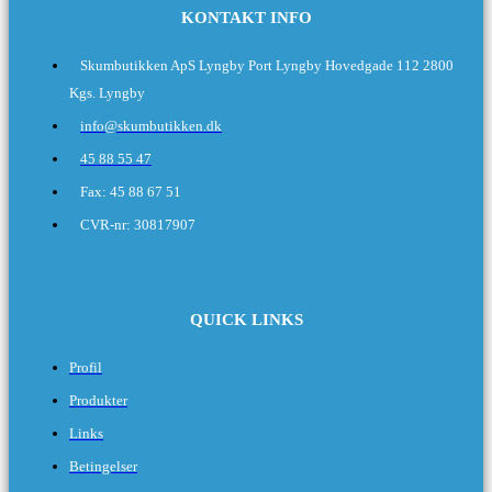
KONTAKT INFO
​Skumbutikken ApS Lyngby Port Lyngby Hovedgade 112 2800
Kgs. Lyngby
info@skumbutikken.dk
45 88 55 47
Fax: 45 88 67 51
CVR-nr: 30817907
QUICK LINKS
Profil
Produkter
Links
Betingelser