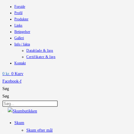
Forside
Skip
Profil
to
Produkter
content
Links
Betingelser
Galleri
Info / fakta
Datablade & lign
Certifikater & lign
Kontakt
0
kr.
0
Kurv
Facebook-f
Søg
Søg
Skum
Skum efter mål