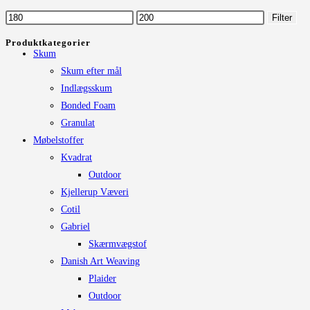
Mulighederne
Mindste
Højeste
Filter
kan
pris
pris
Produktkategorier
vælges
Skum
på
Skum efter mål
varesiden
Indlægsskum
Bonded Foam
Granulat
Møbelstoffer
Kvadrat
Outdoor
Kjellerup Væveri
Cotil
Gabriel
Skærmvægstof
Danish Art Weaving
Plaider
Outdoor