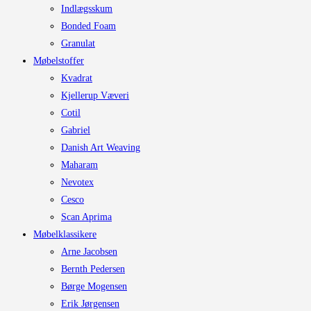
Indlægsskum
Bonded Foam
Granulat
Møbelstoffer
Kvadrat
Kjellerup Væveri
Cotil
Gabriel
Danish Art Weaving
Maharam
Nevotex
Cesco
Scan Aprima
Møbelklassikere
Arne Jacobsen
Bernth Pedersen
Børge Mogensen
Erik Jørgensen