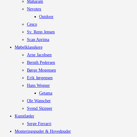
Maharam
Nevotex
Outdoor
Cesco
Sv. Repp Jensen
Scan Aprima
Møbelklassikere
Arne Jacobsen
Bernth Pedersen
Børge Mogensen
Erik Jørgensen
Hans Wegner
Getama
Ole Wanscher
Svend Skipper
Kunstlæder
Serge Ferrarri
Monteringspuder & Hovedpuder