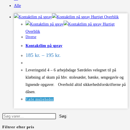
Alle
Hurtigt Overblik
Hurtigt
Overblik
Diverse
Kontaktlim på spray
Prisinterval:
185
kr.
–
195
kr.
185 kr.
til
195 kr.
Leveringstid 4 – 6 arbejdsdage Særdeles velegnet til på
klæbning af skum på hhv. stolesæder, bænke, sengegavle og
lignende opgaver. Overhold altid sikkerhedsforskrifterne på
dåsen.
Dette
Vælg muligheder
vare
har
Søg
Søg
flere
efter:
Filtrer efter pris
varianter.