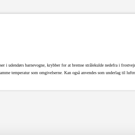
r i udendørs barnevogne, krybber for at bremse strålekulde nedefra i frostvej
r samme temperatur som omgivelserne. Kan også anvendes som underlag til luftma