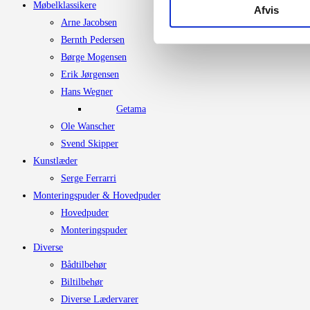
Møbelklassikere
Afvis
Arne Jacobsen
Bernth Pedersen
Børge Mogensen
Erik Jørgensen
Hans Wegner
Getama
Ole Wanscher
Svend Skipper
Kunstlæder
Serge Ferrarri
Monteringspuder & Hovedpuder
Hovedpuder
Monteringspuder
Diverse
Bådtilbehør
Biltilbehør
Diverse Lædervarer