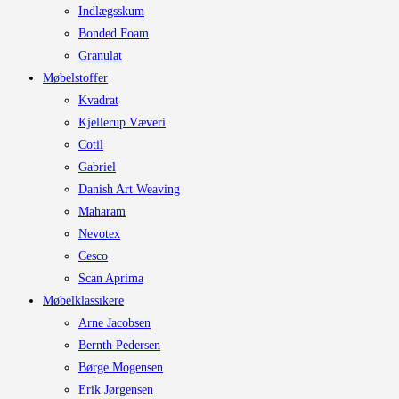
Indlægsskum
Bonded Foam
Granulat
Møbelstoffer
Kvadrat
Kjellerup Væveri
Cotil
Gabriel
Danish Art Weaving
Maharam
Nevotex
Cesco
Scan Aprima
Møbelklassikere
Arne Jacobsen
Bernth Pedersen
Børge Mogensen
Erik Jørgensen