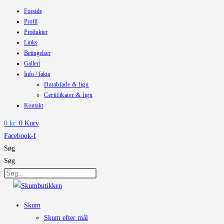
Forside
Skip
Profil
to
Produkter
content
Links
Betingelser
Galleri
Info / fakta
Datablade & lign
Certifikater & lign
Kontakt
0
kr.
0
Kurv
Facebook-f
Søg
Søg
Skum
Skum efter mål