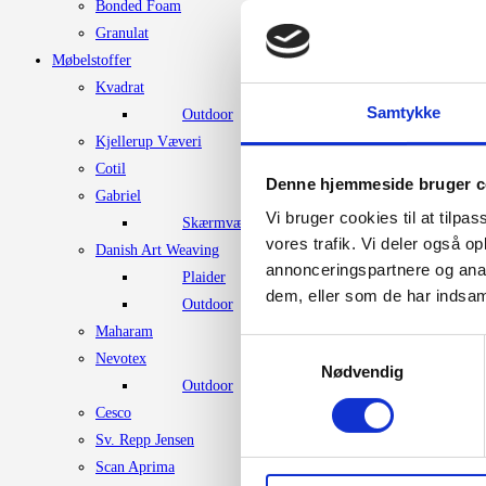
Bonded Foam
Granulat
Møbelstoffer
Kvadrat
Samtykke
Outdoor
Kjellerup Væveri
Cotil
Denne hjemmeside bruger c
Gabriel
Vi bruger cookies til at tilpas
Skærmvægstof
vores trafik. Vi deler også 
Danish Art Weaving
annonceringspartnere og anal
Plaider
dem, eller som de har indsaml
Outdoor
Maharam
Samtykkevalg
Nevotex
Nødvendig
Outdoor
Cesco
Sv. Repp Jensen
Scan Aprima