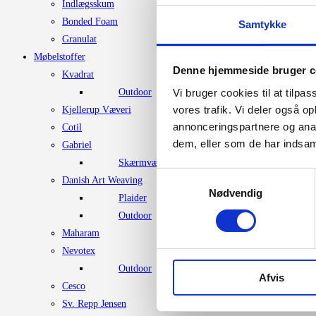
Indlægsskum
Bonded Foam
Samtykke
Granulat
Møbelstoffer
Denne hjemmeside bruger c
Kvadrat
Outdoor
Vi bruger cookies til at tilpas
vores trafik. Vi deler også 
Kjellerup Væveri
annonceringspartnere og anal
Cotil
dem, eller som de har indsaml
Gabriel
Skærmvægstof
Samtykkevalg
Danish Art Weaving
Nødvendig
Plaider
Outdoor
Maharam
Nevotex
Outdoor
Afvis
Cesco
Sv. Repp Jensen