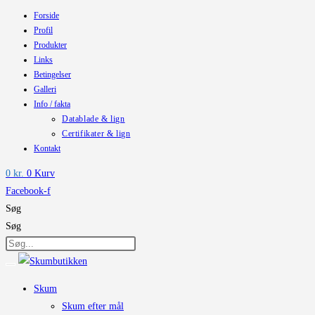
Forside
Skip
Profil
to
Produkter
content
Links
Betingelser
Galleri
Info / fakta
Datablade & lign
Certifikater & lign
Kontakt
0
kr.
0
Kurv
Facebook-f
Søg
Søg
Skum
Skum efter mål