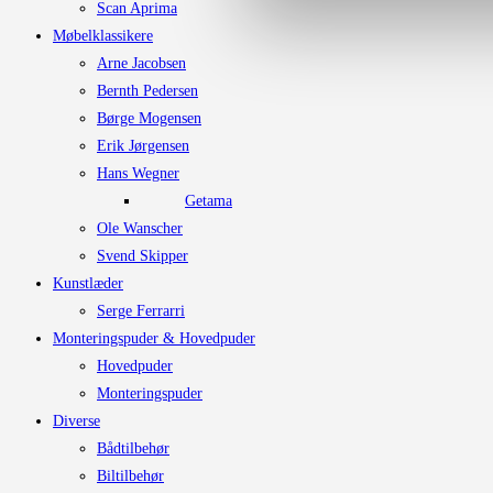
Scan Aprima
Møbelklassikere
Arne Jacobsen
Bernth Pedersen
Børge Mogensen
Erik Jørgensen
Hans Wegner
Getama
Ole Wanscher
Svend Skipper
Kunstlæder
Serge Ferrarri
Monteringspuder & Hovedpuder
Hovedpuder
Monteringspuder
Diverse
Bådtilbehør
Biltilbehør