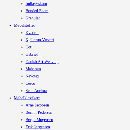
Indlægsskum
Bonded Foam
Granulat
Møbelstoffer
Kvadrat
Kjellerup Væveri
Cotil
Gabriel
Danish Art Weaving
Maharam
Nevotex
Cesco
Scan Aprima
Møbelklassikere
Arne Jacobsen
Bernth Pedersen
Børge Mogensen
Erik Jørgensen