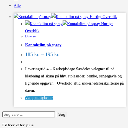
Alle
Hurtigt Overblik
Hurtigt
Overblik
Diverse
Kontaktlim på spray
Prisinterval:
185
kr.
–
195
kr.
185 kr.
til
195 kr.
Leveringstid 4 – 6 arbejdsdage Særdeles velegnet til på
klæbning af skum på hhv. stolesæder, bænke, sengegavle og
lignende opgaver. Overhold altid sikkerhedsforskrifterne på
dåsen.
Dette
Vælg muligheder
vare
har
Søg
Søg
flere
efter:
Filtrer efter pris
varianter.