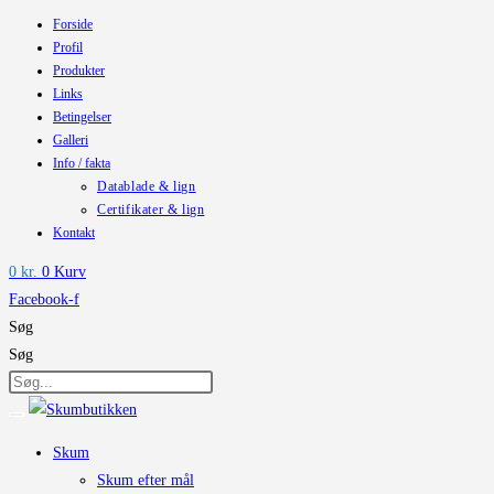
Forside
Skip
Profil
to
Produkter
content
Links
Betingelser
Galleri
Info / fakta
Datablade & lign
Certifikater & lign
Kontakt
0
kr.
0
Kurv
Facebook-f
Søg
Søg
Skum
Skum efter mål