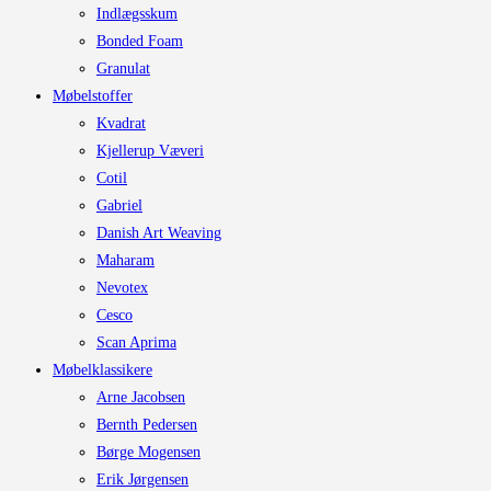
Indlægsskum
Bonded Foam
Granulat
Møbelstoffer
Kvadrat
Kjellerup Væveri
Cotil
Gabriel
Danish Art Weaving
Maharam
Nevotex
Cesco
Scan Aprima
Møbelklassikere
Arne Jacobsen
Bernth Pedersen
Børge Mogensen
Erik Jørgensen