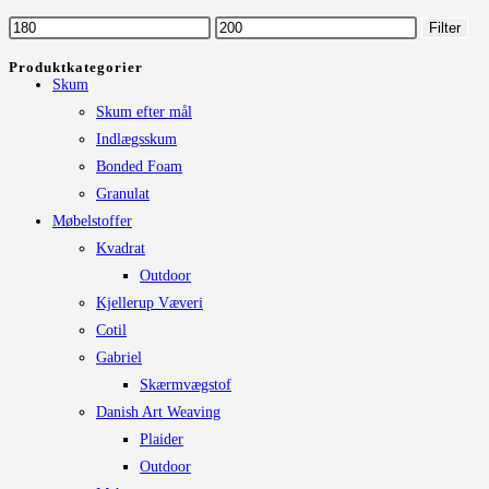
Mulighederne
Mindste
Højeste
Filter
kan
pris
pris
Produktkategorier
vælges
Skum
på
Skum efter mål
varesiden
Indlægsskum
Bonded Foam
Granulat
Møbelstoffer
Kvadrat
Outdoor
Kjellerup Væveri
Cotil
Gabriel
Skærmvægstof
Danish Art Weaving
Plaider
Outdoor