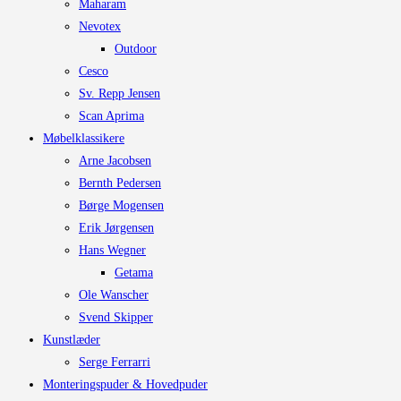
Maharam
Nevotex
Outdoor
Cesco
Sv. Repp Jensen
Scan Aprima
Møbelklassikere
Arne Jacobsen
Bernth Pedersen
Børge Mogensen
Erik Jørgensen
Hans Wegner
Getama
Ole Wanscher
Svend Skipper
Kunstlæder
Serge Ferrarri
Monteringspuder & Hovedpuder