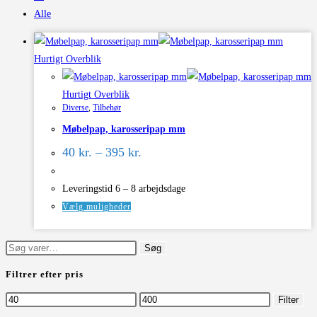
Alle
Hurtigt Overblik
Hurtigt Overblik
Diverse
,
Tilbehør
Møbelpap, karosseripap mm
Prisinterval:
40
kr.
–
395
kr.
40 kr.
til
395 kr.
Leveringstid 6 – 8 arbejdsdage
Dette
Vælg muligheder
vare
har
Søg
Søg
flere
efter:
Filtrer efter pris
varianter.
Mulighederne
Mindste
Højeste
Filter
kan
pris
pris