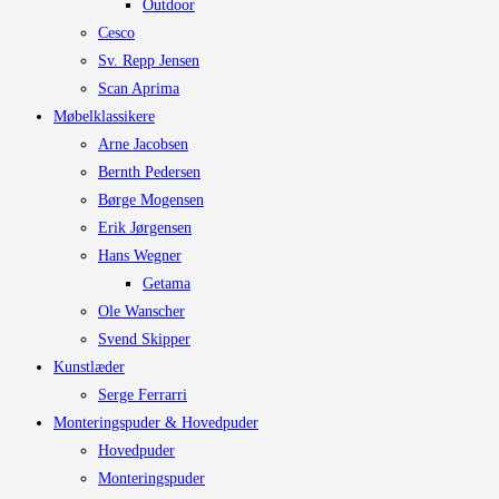
Outdoor
Cesco
Sv. Repp Jensen
Scan Aprima
Møbelklassikere
Arne Jacobsen
Bernth Pedersen
Børge Mogensen
Erik Jørgensen
Hans Wegner
Getama
Ole Wanscher
Svend Skipper
Kunstlæder
Serge Ferrarri
Monteringspuder & Hovedpuder
Hovedpuder
Monteringspuder