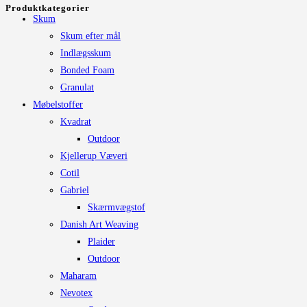
Produktkategorier
vælges
Skum
på
Skum efter mål
varesiden
Indlægsskum
Bonded Foam
Granulat
Møbelstoffer
Kvadrat
Outdoor
Kjellerup Væveri
Cotil
Gabriel
Skærmvægstof
Danish Art Weaving
Plaider
Outdoor
Maharam
Nevotex