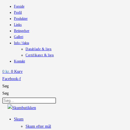
Forside
Skip
Profil
to
Produkter
content
Links
Betingelser
Galleri
Info / fakta
Datablade & lign
Certifikater & lign
Kontakt
0
kr.
0
Kurv
Facebook-f
Søg
Søg
Skum
Skum efter mål