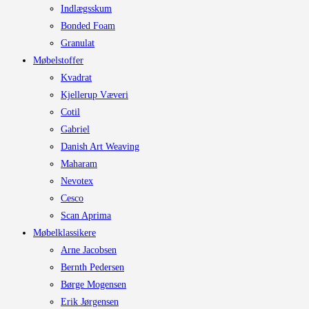
Indlægsskum
Bonded Foam
Granulat
Møbelstoffer
Kvadrat
Kjellerup Væveri
Cotil
Gabriel
Danish Art Weaving
Maharam
Nevotex
Cesco
Scan Aprima
Møbelklassikere
Arne Jacobsen
Bernth Pedersen
Børge Mogensen
Erik Jørgensen