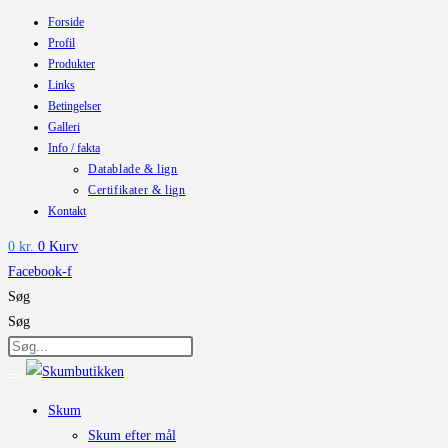
Forside
Skip
Profil
to
Produkter
content
Links
Betingelser
Galleri
Info / fakta
Datablade & lign
Certifikater & lign
Kontakt
0
kr.
0
Kurv
Facebook-f
Søg
Søg
Skum
Skum efter mål