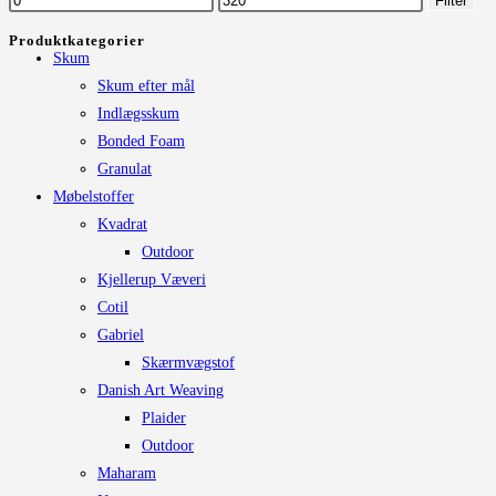
Filter
kan
pris
pris
Produktkategorier
vælges
Skum
på
Skum efter mål
varesiden
Indlægsskum
Bonded Foam
Granulat
Møbelstoffer
Kvadrat
Outdoor
Kjellerup Væveri
Cotil
Gabriel
Skærmvægstof
Danish Art Weaving
Plaider
Outdoor
Maharam