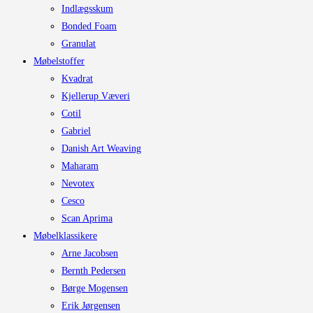
Indlægsskum
Bonded Foam
Granulat
Møbelstoffer
Kvadrat
Kjellerup Væveri
Cotil
Gabriel
Danish Art Weaving
Maharam
Nevotex
Cesco
Scan Aprima
Møbelklassikere
Arne Jacobsen
Bernth Pedersen
Børge Mogensen
Erik Jørgensen