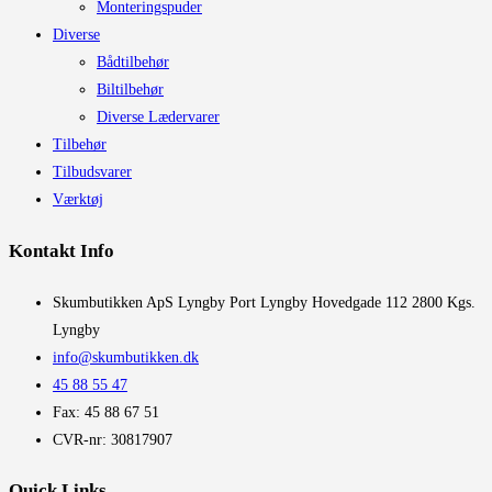
Monteringspuder
Diverse
Bådtilbehør
Biltilbehør
Diverse Lædervarer
Tilbehør
Tilbudsvarer
Værktøj
Kontakt Info
​Skumbutikken ApS Lyngby Port Lyngby Hovedgade 112 2800 Kgs.
Lyngby
info@skumbutikken.dk
45 88 55 47
Fax: 45 88 67 51
CVR-nr: 30817907
Quick Links