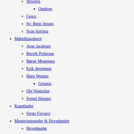
Nevotex
Outdoor
Cesco
Sv. Repp Jensen
Scan Aprima
Møbelklassikere
Arne Jacobsen
Bernth Pedersen
Børge Mogensen
Erik Jørgensen
Hans Wegner
Getama
Ole Wanscher
Svend Skipper
Kunstlæder
Serge Ferrarri
Monteringspuder & Hovedpuder
Hovedpuder