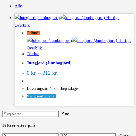
Alle
Hurtigt
Overblik
Tilbud!
Hurtigt
Overblik
Tilbehør
Jutegjord (Jumbogjord)
Prisinterval:
0
kr.
–
312
kr.
0 kr.
til
312 kr.
Leveringstid 4- 6 arbejdsdage
Dette
Vælg muligheder
vare
har
Søg
Søg
flere
efter:
Filtrer efter pris
varianter.
Mulighederne
Mindste
Højeste