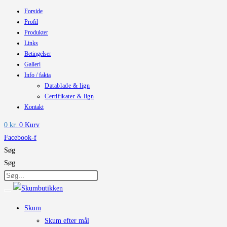
Forside
Skip
Profil
to
Produkter
content
Links
Betingelser
Galleri
Info / fakta
Datablade & lign
Certifikater & lign
Kontakt
0
kr.
0
Kurv
Facebook-f
Søg
Søg
Skum
Skum efter mål