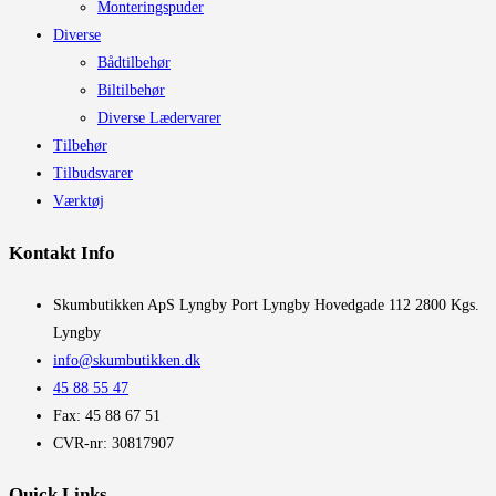
Monteringspuder
Diverse
Bådtilbehør
Biltilbehør
Diverse Lædervarer
Tilbehør
Tilbudsvarer
Værktøj
Kontakt Info
​Skumbutikken ApS Lyngby Port Lyngby Hovedgade 112 2800 Kgs.
Lyngby
info@skumbutikken.dk
45 88 55 47
Fax: 45 88 67 51
CVR-nr: 30817907
Quick Links