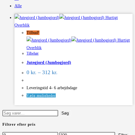
Alle
Hurtigt
Overblik
Tilbud!
Hurtigt
Overblik
Tilbehør
Jutegjord (Jumbogjord)
Prisinterval:
0
kr.
–
312
kr.
0 kr.
til
312 kr.
Leveringstid 4- 6 arbejdsdage
Dette
Vælg muligheder
vare
har
Søg
Søg
flere
efter:
Filtrer efter pris
varianter.
Mulighederne
Mindste
Højeste