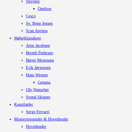
Nevotex
Outdoor
Cesco
Sv. Repp Jensen
Scan Aprima
Møbelklassikere
Arne Jacobsen
Bernth Pedersen
Børge Mogensen
Erik Jørgensen
Hans Wegner
Getama
Ole Wanscher
Svend Skipper
Kunstlæder
Serge Ferrarri
Monteringspuder & Hovedpuder
Hovedpuder