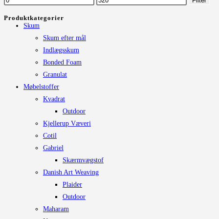
Filter
kan
pris
pris
Produktkategorier
vælges
Skum
på
Skum efter mål
varesiden
Indlægsskum
Bonded Foam
Granulat
Møbelstoffer
Kvadrat
Outdoor
Kjellerup Væveri
Cotil
Gabriel
Skærmvægstof
Danish Art Weaving
Plaider
Outdoor
Maharam