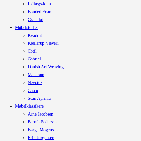
Indlægsskum
Bonded Foam
Granulat
Møbelstoffer
Kvadrat
Kjellerup Væveri
Cotil
Gabriel
Danish Art Weaving
Maharam
Nevotex
Cesco
Scan Aprima
Møbelklassikere
Arne Jacobsen
Bernth Pedersen
Børge Mogensen
Erik Jørgensen