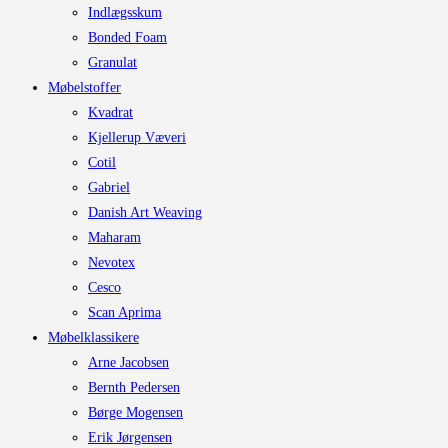
Indlægsskum
Bonded Foam
Granulat
Møbelstoffer
Kvadrat
Kjellerup Væveri
Cotil
Gabriel
Danish Art Weaving
Maharam
Nevotex
Cesco
Scan Aprima
Møbelklassikere
Arne Jacobsen
Bernth Pedersen
Børge Mogensen
Erik Jørgensen