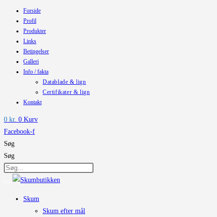
Forside
Skip
Profil
to
Produkter
content
Links
Betingelser
Galleri
Info / fakta
Datablade & lign
Certifikater & lign
Kontakt
0
kr.
0
Kurv
Facebook-f
Søg
Søg
Skum
Skum efter mål