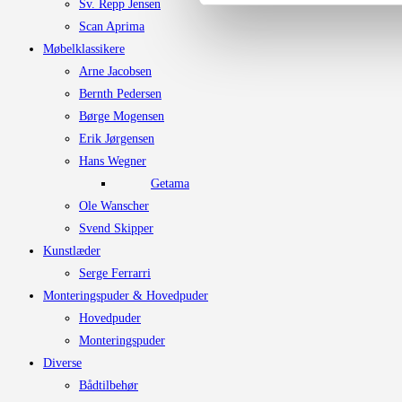
Sv. Repp Jensen
Scan Aprima
Møbelklassikere
Arne Jacobsen
Bernth Pedersen
Børge Mogensen
Erik Jørgensen
Hans Wegner
Getama
Ole Wanscher
Svend Skipper
Kunstlæder
Serge Ferrarri
Monteringspuder & Hovedpuder
Hovedpuder
Monteringspuder
Diverse
Bådtilbehør