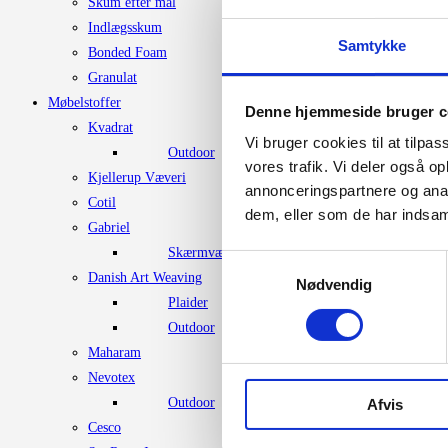
Skum efter mål
varesiden
Indlægsskum
Samtykke
Bonded Foam
Granulat
Møbelstoffer
Denne hjemmeside bruger c
Kvadrat
Vi bruger cookies til at tilpas
Outdoor
vores trafik. Vi deler også 
Kjellerup Væveri
annonceringspartnere og anal
Cotil
dem, eller som de har indsaml
Gabriel
Skærmvægstof
Samtykkevalg
Danish Art Weaving
Nødvendig
Plaider
Outdoor
Maharam
Nevotex
Outdoor
Afvis
Cesco