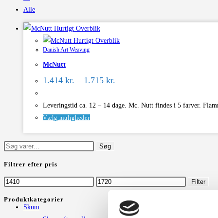
Alle
Hurtigt Overblik
Hurtigt Overblik
Danish Art Weaving
McNutt
Prisinterval:
1.414
kr.
–
1.715
kr.
1.414 kr.
til
1.715 kr.
Leveringstid ca. 12 – 14 dage. Mc. Nutt findes i 5 farver. F
Dette
Vælg muligheder
vare
har
Søg
Søg
flere
efter:
Filtrer efter pris
varianter.
Mulighederne
Mindste
Højeste
Filter
kan
pris
pris
Produktkategorier
vælges
Skum
på