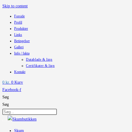
Skip to content
Forside
Profil
Produkter
Links
Betingelser
Galleri
Info / fakta
Datablade & lign
Certifikater & lign
Kontakt
0
kr.
0
Kurv
Facebook-f
Søg
Søg
Skum