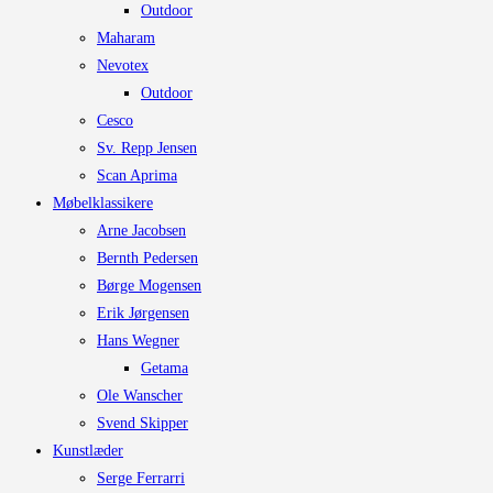
Outdoor
Maharam
Nevotex
Outdoor
Cesco
Sv. Repp Jensen
Scan Aprima
Møbelklassikere
Arne Jacobsen
Bernth Pedersen
Børge Mogensen
Erik Jørgensen
Hans Wegner
Getama
Ole Wanscher
Svend Skipper
Kunstlæder
Serge Ferrarri