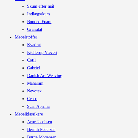
Skum efter mål
Indlægsskum
Bonded Foam
Granulat
Møbelstoffer
Kvadrat
Kjellerup Væveri
Cotil
Gabriel
Danish Art Weaving
Maharam
Nevotex
Cesco
Scan Aprima
Møbelklassikere
Arne Jacobsen
Bernth Pedersen
Børge Mogensen