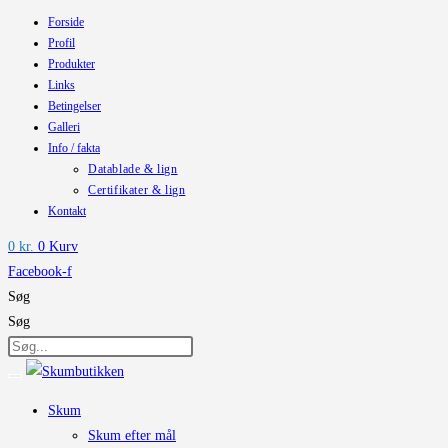
Forside
Skip
Profil
to
Produkter
content
Links
Betingelser
Galleri
Info / fakta
Datablade & lign
Certifikater & lign
Kontakt
0
kr.
0
Kurv
Facebook-f
Søg
Søg
Skum
Skum efter mål