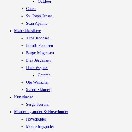
Outdoor
Cesco
Sv. Repp Jensen
Scan Aprima
Møbelklassikere
Arne Jacobsen
Bernth Pedersen
Børge Mogensen
Erik Jørgensen
Hans Wegner
Getama
Ole Wanscher
Svend Skipper
Kunstlæder
Serge Ferrarri
Monteringspuder & Hovedpuder
Hovedpuder
Monteringspuder