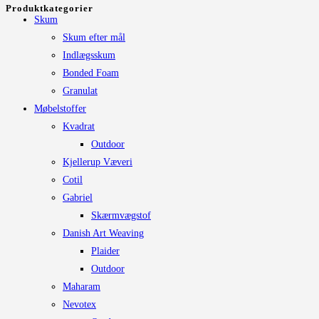
Produktkategorier
vælges
Skum
på
Skum efter mål
varesiden
Indlægsskum
Bonded Foam
Granulat
Møbelstoffer
Kvadrat
Outdoor
Kjellerup Væveri
Cotil
Gabriel
Skærmvægstof
Danish Art Weaving
Plaider
Outdoor
Maharam
Nevotex