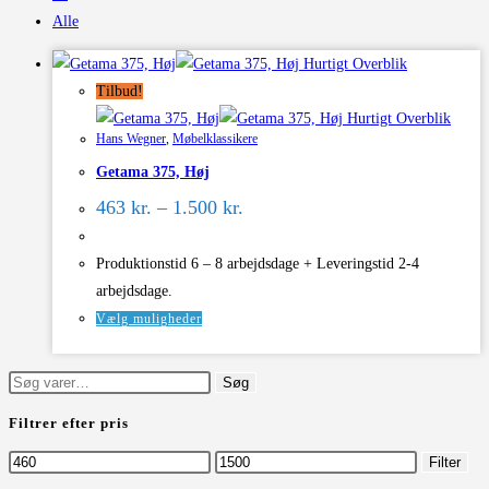
Alle
Hurtigt Overblik
Tilbud!
Hurtigt Overblik
Hans Wegner
,
Møbelklassikere
Getama 375, Høj
Prisinterval:
463
kr.
–
1.500
kr.
463 kr.
til
1.500 kr.
Produktionstid 6 – 8 arbejdsdage + Leveringstid 2-4
arbejdsdage.
Dette
Vælg muligheder
vare
har
Søg
Søg
flere
efter:
Filtrer efter pris
varianter.
Mulighederne
Mindste
Højeste
Filter
kan
pris
pris