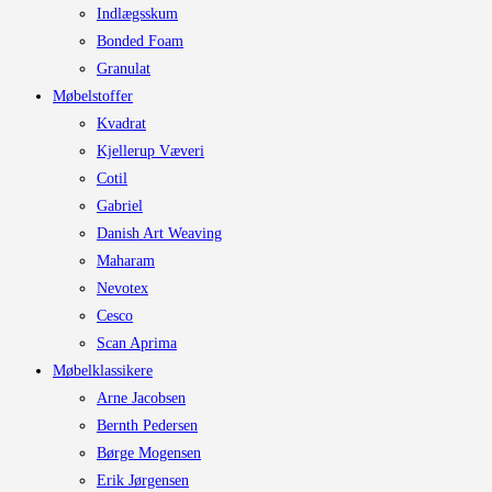
Indlægsskum
Bonded Foam
Granulat
Møbelstoffer
Kvadrat
Kjellerup Væveri
Cotil
Gabriel
Danish Art Weaving
Maharam
Nevotex
Cesco
Scan Aprima
Møbelklassikere
Arne Jacobsen
Bernth Pedersen
Børge Mogensen
Erik Jørgensen