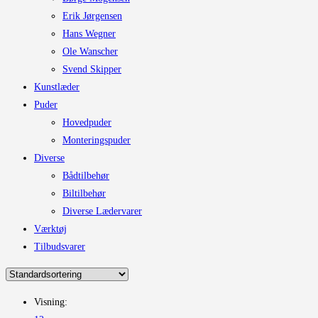
Erik Jørgensen
Hans Wegner
Ole Wanscher
Svend Skipper
Kunstlæder
Puder
Hovedpuder
Monteringspuder
Diverse
Bådtilbehør
Biltilbehør
Diverse Lædervarer
Værktøj
Tilbudsvarer
Visning: