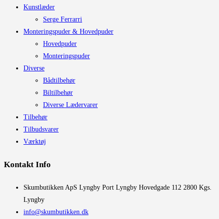
Kunstlæder
Serge Ferrarri
Monteringspuder & Hovedpuder
Hovedpuder
Monteringspuder
Diverse
Bådtilbehør
Biltilbehør
Diverse Lædervarer
Tilbehør
Tilbudsvarer
Værktøj
Kontakt Info
​Skumbutikken ApS Lyngby Port Lyngby Hovedgade 112 2800 Kgs.
Lyngby
info@skumbutikken.dk