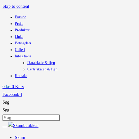
Skip to content
Forside
Profil
Produkter
Links
Betingelser
Galleri
Info / fakta
Datablade & lign
Certifikater & lign
Kontakt
0
kr.
0
Kurv
Facebook-f
Søg
Søg
Skum