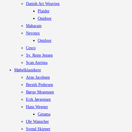
Danish Art Weaving
Plaider
Outdoor
Maharam
Nevotex
Outdoor
Cesco
Sv. Repp Jensen
Scan Aprima
Møbelklassikere
Arne Jacobsen
Bernth Pedersen
Børge Mogensen
Erik Jørgensen
Hans Wegner
Getama
Ole Wanscher
Svend Skipper