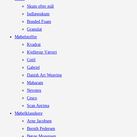
Skum efter mål
Indlægsskum
Bonded Foam
Granulat
Møbelstoffer
Kvadrat
Kjellerup Væveri
Cotil
Gabriel
Danish Art Weaving
Maharam
Nevotex
Cesco
Scan Aprima
Møbelklassikere
Arne Jacobsen
Bernth Pedersen
Børge Mogensen