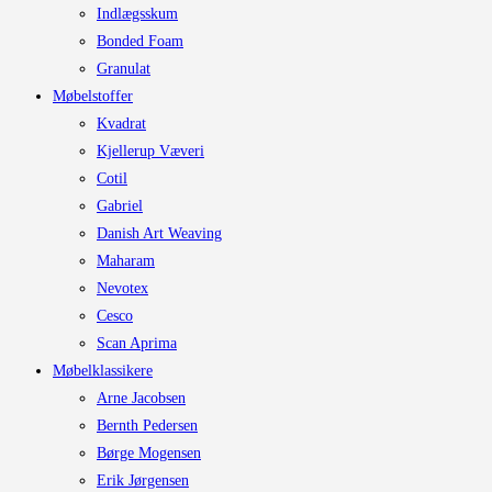
Indlægsskum
Bonded Foam
Granulat
Møbelstoffer
Kvadrat
Kjellerup Væveri
Cotil
Gabriel
Danish Art Weaving
Maharam
Nevotex
Cesco
Scan Aprima
Møbelklassikere
Arne Jacobsen
Bernth Pedersen
Børge Mogensen
Erik Jørgensen