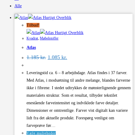
Alle
Hurtigt Overblik
Tilbud!
Hurtigt Overblik
Kvadrat
,
Møbelstoffer
Atlas
Den
Den
1.185
kr.
1.085
kr.
oprindelige
aktuelle
pris
pris
var:
er:
Leveringstid ca. 6 – 8 arbejdsdage. Atlas findes i 37 farver.
1.185 kr..
1.085 kr..
Med Atlas, i modsætning til andre melange, blandes farverne
ikke i fibrene. I stedet udtrykkes de mønsterlignende gennem
materialets struktur. Som et resultat, tilbyder tekstilet
enestående farveintensitet og indviklede farve detaljer.
Dimensioner er omtrentlige. Farver vist digitalt kan variere
lidt fra det aktuelle produkt. Forespørg venligst om
farveprøve før…
Dette
Vælg muligheder