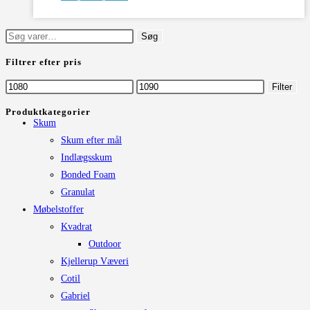
vare
har
Søg
Søg
flere
efter:
Filtrer efter pris
varianter.
Mulighederne
Mindste
Højeste
Filter
kan
pris
pris
Produktkategorier
vælges
Skum
på
Skum efter mål
varesiden
Indlægsskum
Bonded Foam
Granulat
Møbelstoffer
Kvadrat
Outdoor
Kjellerup Væveri
Cotil
Gabriel