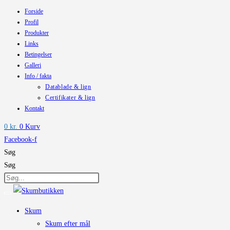
Forside
Skip
Profil
to
Produkter
content
Links
Betingelser
Galleri
Info / fakta
Datablade & lign
Certifikater & lign
Kontakt
0
kr.
0
Kurv
Facebook-f
Søg
Søg
Skum
Skum efter mål