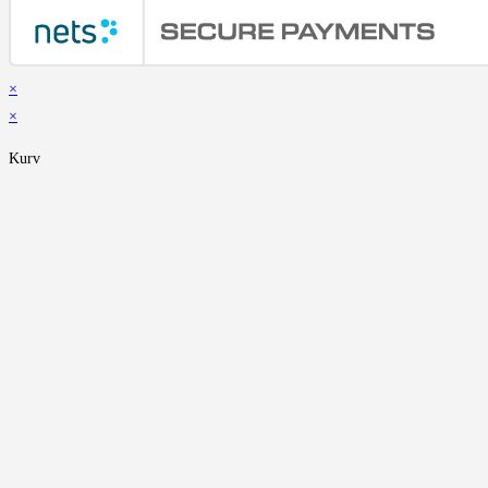
×
×
Kurv