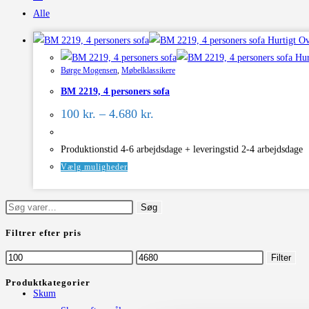
Alle
Hurtigt Ov
Hur
Børge Mogensen
,
Møbelklassikere
BM 2219, 4 personers sofa
Prisinterval:
100
kr.
–
4.680
kr.
100 kr.
til
4.680 kr.
Produktionstid 4-6 arbejdsdage + leveringstid 2-4 arbejdsdage
Dette
Vælg muligheder
vare
har
Søg
Søg
flere
efter:
Filtrer efter pris
varianter.
Mulighederne
Mindste
Højeste
Filter
kan
pris
pris
Produktkategorier
vælges
Skum
på