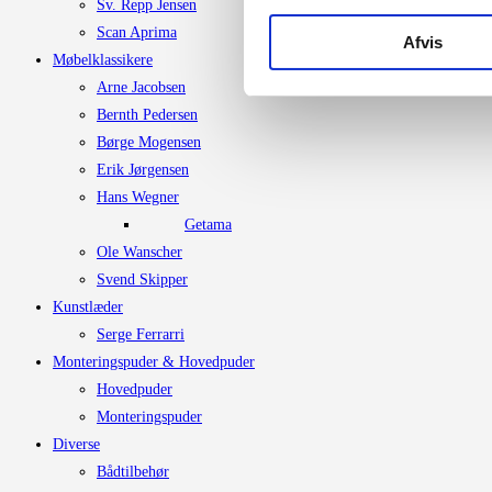
Sv. Repp Jensen
Scan Aprima
Afvis
Møbelklassikere
Arne Jacobsen
Bernth Pedersen
Børge Mogensen
Erik Jørgensen
Hans Wegner
Getama
Ole Wanscher
Svend Skipper
Kunstlæder
Serge Ferrarri
Monteringspuder & Hovedpuder
Hovedpuder
Monteringspuder
Diverse
Bådtilbehør