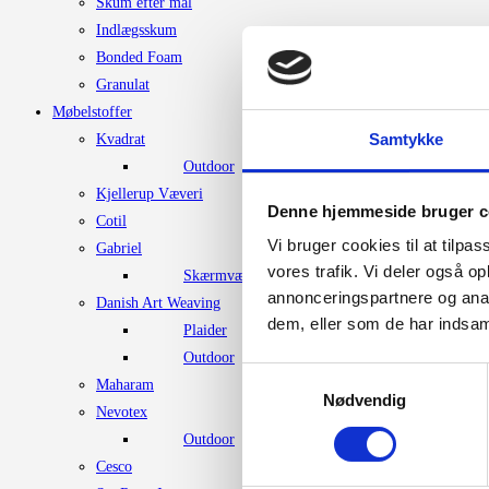
Skum efter mål
varesiden
Indlægsskum
Bonded Foam
Granulat
Møbelstoffer
Samtykke
Kvadrat
Outdoor
Kjellerup Væveri
Denne hjemmeside bruger c
Cotil
Vi bruger cookies til at tilpas
Gabriel
vores trafik. Vi deler også 
Skærmvægstof
annonceringspartnere og anal
Danish Art Weaving
dem, eller som de har indsaml
Plaider
Outdoor
Samtykkevalg
Maharam
Nødvendig
Nevotex
Outdoor
Cesco