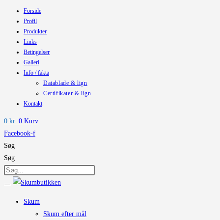
Forside
Skip
Profil
to
Produkter
content
Links
Betingelser
Galleri
Info / fakta
Datablade & lign
Certifikater & lign
Kontakt
0
kr.
0
Kurv
Facebook-f
Søg
Søg
Skum
Skum efter mål