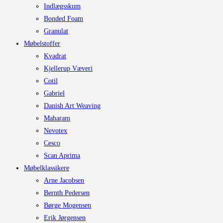
Indlægsskum
Bonded Foam
Granulat
Møbelstoffer
Kvadrat
Kjellerup Væveri
Cotil
Gabriel
Danish Art Weaving
Maharam
Nevotex
Cesco
Scan Aprima
Møbelklassikere
Arne Jacobsen
Bernth Pedersen
Børge Mogensen
Erik Jørgensen