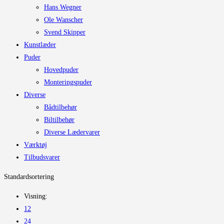
Hans Wegner
Ole Wanscher
Svend Skipper
Kunstlæder
Puder
Hovedpuder
Monteringspuder
Diverse
Bådtilbehør
Biltilbehør
Diverse Lædervarer
Værktøj
Tilbudsvarer
Standardsortering
Visning:
12
24