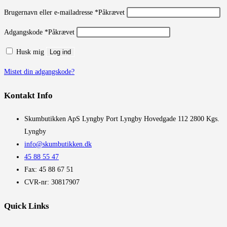
Brugernavn eller e-mailadresse
*
Påkrævet
Adgangskode
*
Påkrævet
Husk mig
Log ind
Mistet din adgangskode?
Kontakt Info
​Skumbutikken ApS Lyngby Port Lyngby Hovedgade 112 2800 Kgs.
Lyngby
info@skumbutikken.dk
45 88 55 47
Fax: 45 88 67 51
CVR-nr: 30817907
Quick Links