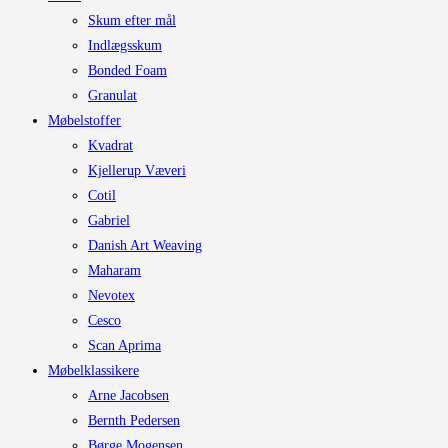
Skum efter mål
Indlægsskum
Bonded Foam
Granulat
Møbelstoffer
Kvadrat
Kjellerup Væveri
Cotil
Gabriel
Danish Art Weaving
Maharam
Nevotex
Cesco
Scan Aprima
Møbelklassikere
Arne Jacobsen
Bernth Pedersen
Børge Mogensen