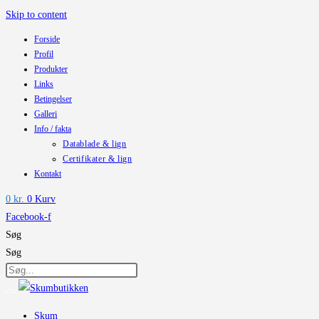
Skip to content
Forside
Profil
Produkter
Links
Betingelser
Galleri
Info / fakta
Datablade & lign
Certifikater & lign
Kontakt
0
kr.
0
Kurv
Facebook-f
Søg
Søg
Skum